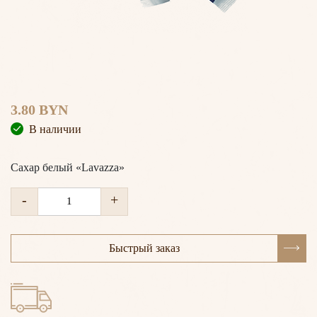
3.80
BYN
В наличии
Сахар белый «Lavazza»
Количество
Количество
-
+
Сахар
Сахар
белый
белый
"Lavazza"
"Lavazza"
Быстрый заказ